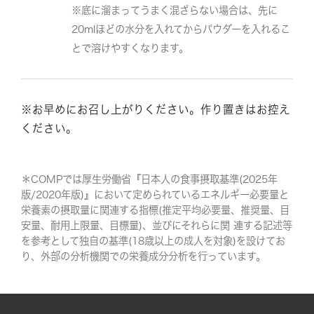
※底に溜まってうまく混ざらない場合は、先に
20mlほどの水分を入れてからパウダーを入れるこ
とで溶けやすくなります。
※お早めにお召し上がりください。作り置きはお控え
ください。
＊COMPでは厚生労働省『日本人の食事摂取基準(2025年
版/2020年版)』において定められているエネルギー必要量と
栄養素の摂取量に関連する指標(推定平均必要量、推奨量、目
安量、耐用上限量、目標量)、並びにそれらに関 連する記述等
を参考として独自の基準(18歳以上の成人を対象)を設けてお
り、外部の分析機関での栄養成分分析を行っています。