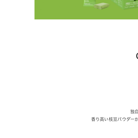
独
香り高い枝豆パウダー