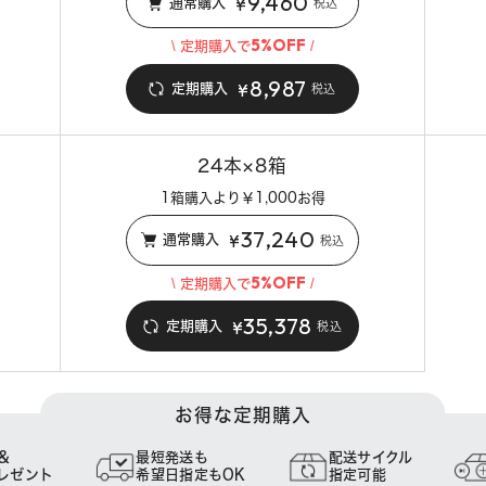
9,460
¥
通常購入
税込
5%OFF
\ 定期購入で
/
8,987
¥
定期購入
税込
24本×8箱
1箱購入より￥1,000お得
37,240
¥
通常購入
税込
5%OFF
\ 定期購入で
/
35,378
¥
定期購入
税込
お得な定期購入
&
最短発送も
配送サイクル
レゼント
希望日指定もOK
指定可能