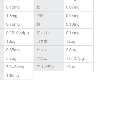
0.18mg
鉄
0.67mg
1.8mg
亜鉛
0.64mg
0.18mg
銅
0.10mg
0.22~0.44µg
マンガン
0.34mg
18µg
ヨウ素
12µg
0.65mg
セレン
2.0µg
5.7µg
クロム
1.0~2.7µg
7.3~24mg
モリブデン
19µg
186mg