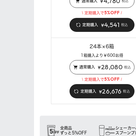
4,780
¥
通常購入
税込
5%OFF
\ 定期購入で
/
4,541
¥
定期購入
税込
24本×6箱
1箱購入より￥600お得
28,080
¥
通常購入
税込
5%OFF
\ 定期購入で
/
26,676
¥
定期購入
税込
全商品
シェーカー
ずっと5%OFF
スプーンプ