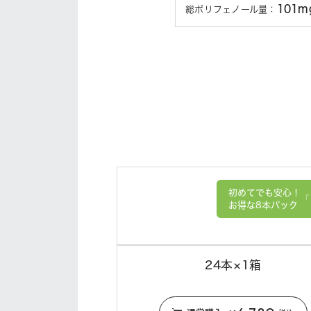
101m
総ポリフェノール量：
初めてでも安心！
お得な8本パック
24本×1箱