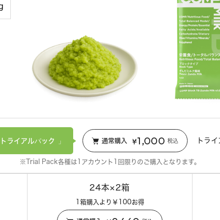
g
1,000
¥
トライ
トライアルパック
通常購入
税込
※Trial Pack各種は
1アカウント1回限りのご購入となります。
24本×2箱
1箱購入より￥100お得