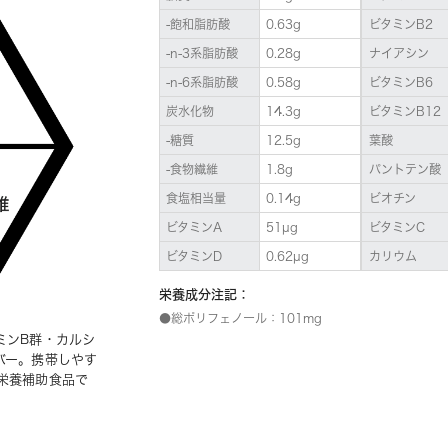
-飽和脂肪酸
0.63g
ビタミンB2
-n-3系脂肪酸
0.28g
ナイアシン
-n-6系脂肪酸
0.58g
ビタミンB6
炭水化物
14.3g
ビタミンB12
-糖質
12.5g
葉酸
-食物繊維
1.8g
パントテン酸
食塩相当量
0.14g
ビオチン
ビタミンA
51µg
ビタミンC
ビタミンD
0.62µg
カリウム
栄養成分注記：
●総ポリフェノール：101mg
ミンB群・カルシ
バー。携帯しやす
栄養補助食品で