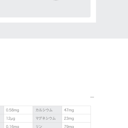
0.58mg
カルシウム
47mg
12µg
マグネシウム
23mg
0.16mg
リン
79mg