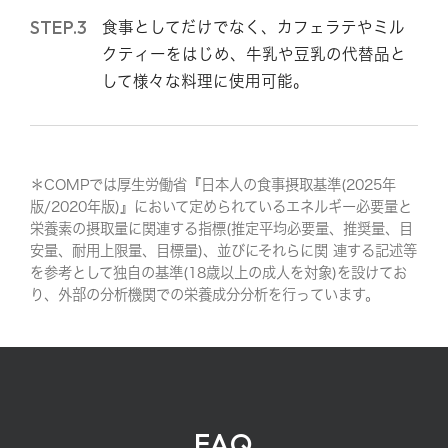
STEP.3
食事としてだけでなく、カフェラテやミル
クティーをはじめ、牛乳や豆乳の代替品と
して様々な料理に使用可能。
＊COMPでは厚生労働省『日本人の食事摂取基準(2025年
版/2020年版)』において定められているエネルギー必要量と
栄養素の摂取量に関連する指標(推定平均必要量、推奨量、目
安量、耐用上限量、目標量)、並びにそれらに関 連する記述等
を参考として独自の基準(18歳以上の成人を対象)を設けてお
り、外部の分析機関での栄養成分分析を行っています。
FAQ