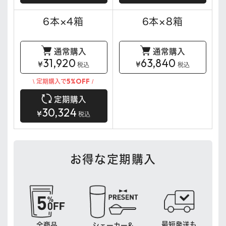
6本×4箱
6本×8箱
通常購入
通常購入
31,920
63,840
¥
¥
税込
税込
5%OFF
\ 定期購入で
/
定期購入
30,324
¥
税込
お得な定期購入
最短発送も
全商品
シェーカー&