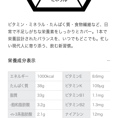
ビタミン・ミネラル・たんぱく質・食物繊維など、日
常で不足しがちな栄養素をしっかりとカバー。1本で
栄養設計されたバランスを、いつでもどこでも。忙し
い現代人に寄り添う、飲む新習慣。
栄養成分表示
エネルギー
1000kcal
ビタミンE
8.6mg
たんぱく質
38g
ビタミンK
109µg
脂質
33g
ビタミンB1
1.1mg
-飽和脂肪酸
3.2g
ビタミンB2
1.3mg
-n-3系脂肪酸
2.1g
ナイアシン
12mg