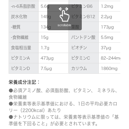
-n-6系脂肪酸
5.6g
ビタミンB6
1.2mg
炭水化物
149g
ビタミンB12
2.2µg
scrollable
-糖質
134g
葉酸
173µg
-食物繊維
15g
パントテン酸
5.5mg
食塩相当量
1.7g
ビオチン
37µg
ビタミンA
473µg
ビタミンC
82~244mg
ビタミンD
7.5µg
カリウム
1860mg
栄養成分注記：
●必須アミノ酸、必須脂肪酸、ビタミン、 ミネラル、
食物繊維
●栄養素等表示基準値における、1日の平均必要カロ
リー（2200kcal）あたり
●ナトリウムに限っては、栄養素等表示基準値の「基
準値を下回ること」が必要とされています。