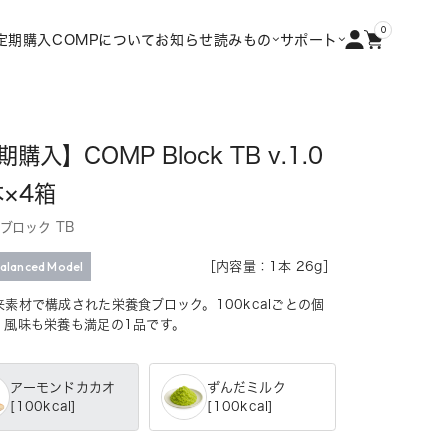
0
定期購入
COMPについて
お知らせ
読みもの
サポート
購入】COMP Block TB v.1.0
本×4箱
 ブロック TB
Balanced Model
［内容量：1本 26g］
来素材で構成された栄養食ブロック。100kcalごとの個
、風味も栄養も満足の1品です。
アーモンドカカオ
ずんだミルク
[100kcal]
[100kcal]