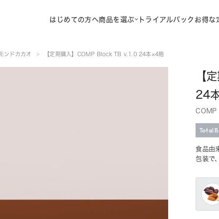
はじめての方へ
商品を選ぶ
トライアルパック
お得な
モンドカカオ
【定期購入】COMP Block TB v.1.0 24本×4箱
【定期
24
COMP
Total 
食品由
包装で