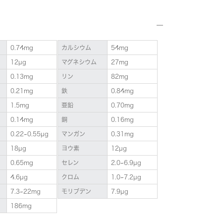
0.74mg
カルシウム
54mg
12µg
マグネシウム
27mg
0.13mg
リン
82mg
0.21mg
鉄
0.84mg
1.5mg
亜鉛
0.70mg
0.14mg
銅
0.16mg
0.22~0.55µg
マンガン
0.31mg
18µg
ヨウ素
12µg
0.65mg
セレン
2.0~6.9µg
4.6µg
クロム
1.0~7.2µg
7.3~22mg
モリブデン
7.9µg
186mg