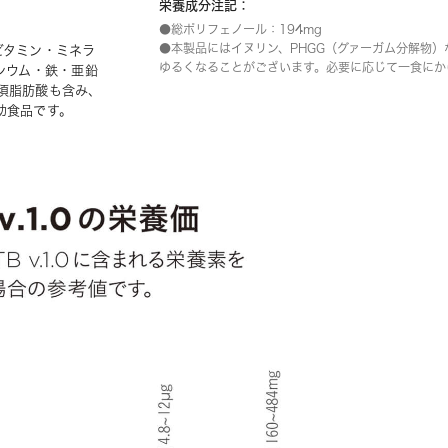
栄養成分注記：
●総ポリフェノール：194mg
●本製品にはイヌリン、PHGG（グァーガム分解物
ビタミン・ミネラ
ゆるくなることがございます。必要に応じて一食にか
シウム・鉄・亜鉛
須脂肪酸も含み、
助食品です。