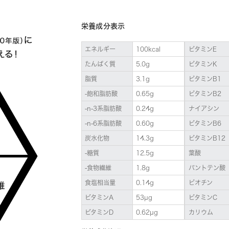
栄養成分表示
エネルギー
100kcal
ビタミンE
たんぱく質
5.0g
ビタミンK
脂質
3.1g
ビタミンB1
-飽和脂肪酸
0.65g
ビタミンB2
-n-3系脂肪酸
0.24g
ナイアシン
-n-6系脂肪酸
0.60g
ビタミンB6
炭水化物
14.3g
ビタミンB12
-糖質
12.5g
葉酸
-食物繊維
1.8g
パントテン酸
食塩相当量
0.14g
ビオチン
ビタミンA
53µg
ビタミンC
ビタミンD
0.62µg
カリウム