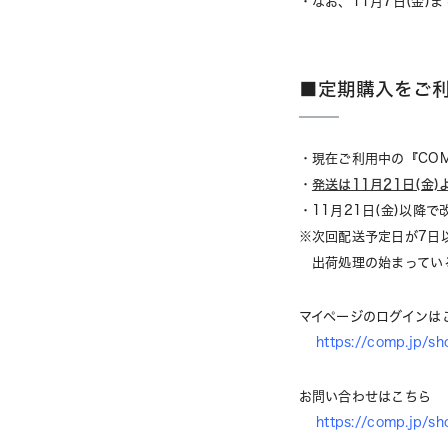
・なお、11月7日(金
■定期購入をご
・現在ご利用中の『COMP
・
発送は11月21日(金
・11月21日(金)以
※次回配送予定日が7日
出荷処理の始まっている
マイページのログインは
https://comp.jp/sh
お問い合わせはこちら
https://comp.jp/sh