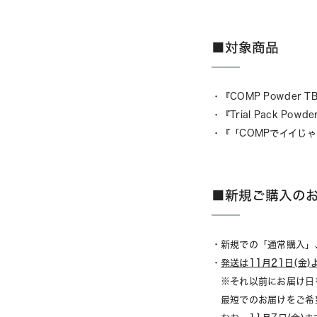
■対象商品
・『COMP Powder TB 
・『Trial Pack Powder
・『「COMPでイイじ
■新規ご購入の
・新規での「通常購入」
・
発送は11月21日(金
※それ以前にお届け日を
最短でのお届けをご希