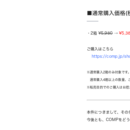
■通常購入価格(
・2箱 ¥
5,980
→
¥5,3
ご購入はこちら
https://comp.jp/sh
※通常購入2箱のみ対象です
通常購入4箱以上の数量、ご
※転売目的でのご購入はお控
本件につきまして、その
今後とも、COMPをど